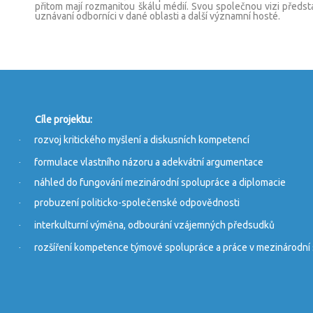
přitom mají rozmanitou škálu médií. Svou společnou vizi předs
uznávaní odborníci v dané oblasti a další významní hosté.
Cíle projektu:
rozvoj kritického myšlení a diskusních kompetencí
·
formulace vlastního názoru a adekvátní argumentace
·
náhled do fungování mezinárodní spolupráce a diplomacie
·
probuzení politicko-společenské odpovědnosti
·
interkulturní výměna, odbourání vzájemných předsudků
·
rozšíření kompetence týmové spolupráce a práce v mezinárodní
·