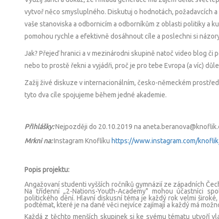
vytvoř něco smysluplného. Diskutuj o hodnotách, požadavcích a
vaše stanoviska a odbornicím a odborníkům z oblasti politiky a ku
pomohou rychle a efektivně dosáhnout cíle a poslechni si názory 
Jak? Přejeď hranici a v mezinárodni skupině natoč video blog či p
nebo to prostě řekni a vyjádři, proč je pro tebe Evropa (a víc) důle
Zažij živé diskuze v internacionálním, česko-německém prostředí
tyto dva cíle spojujeme během jedné akademie.
Přihlášky:
Nejpozději do 20.10.2019 na aneta.beranova@knoflik.
Mrkni na:
Instagram Knoflíku
https://www.instagram.com/knoflik
Popis projektu:
Angažovaní studenti vyšších ročníků gymnázií ze západních Čech
Na třídenní „2-Nations-Youth-Academy" mohou účastníci spo
politického dění. Hlavní diskusní téma je každý rok velmi široké,
podtémat, které je na dané věci nejvíce zajímají a každý má možn
Každá z těchto menších skupinek si ke svému tématu utvoří vla