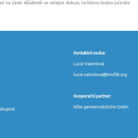
taví na závěr Akademie ve veřejné diskuzi, na kterou budou pozváni
Kontaktní osoba:
Lucie Valentová
lucie.valentova@knoflik.org
Kooperační partner:
Kifas gemeinnützliche GmbH
 skupině