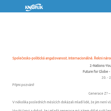
0
Společesko-politická angažovanost. Internacionálně. Řekni náror
2-Nations-Yo
Future for Globe 
20. - 
Přijmi pozvání!
Generace Z? – m
V několika posledních měsících dokázali mladí lidé, že jim není v
Využij šanci a dokaž, že i mladá generace má zájem dělat svět lepší