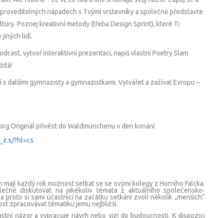
 proveditelných nápadech s Tvými vrstevníky a společně představte
ltury. Poznej kreativní metody (třeba Design Sprint), které Ti
jiných lidí.
odcast, vytvoř interaktivní prezentaci, napiš vlastní Poetry Slam
žitá!
 s dalšími gymnazisty a gymnazistkami. Vytvářet a zažívat Evropu –
org Originál přivést do Waldmünchenu v den konání
_z.s/?hl=cs
 mají každý rok možnost setkat se se svými kolegy z Horního Falcka.
lečně diskutovat na jakékoliv témata z aktuálního společensko-
 a proto si sami účastníci na začátku setkání zvolí několik „menších“
ost zpracovávat tématiku jemu nejbližší.
stní názor a vypracuje návrh nebo vizi do budoucnosti. K dispozici