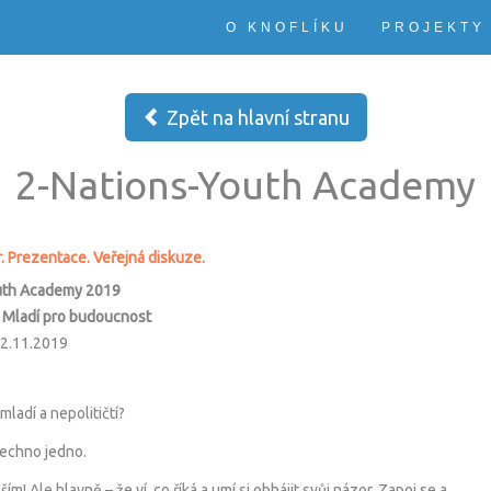
O KNOFLÍKU
PROJEKTY
Zpět na hlavní stranu
2-Nations-Youth Academy
. Prezentace. Veřejná diskuze.
uth Academy 2019
- Mladí pro budoucnost
22.11.2019
ladí a nepolitičtí?
šechno jedno.
m! Ale hlavně – že ví, co říká a umí si obhájit svůj názor. Zapoj se a