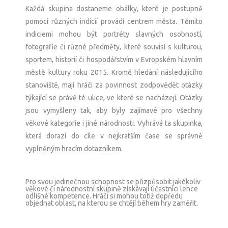
Každá skupina dostaneme obálky, které je postupně
pomocí různých indicií provádí centrem města. Těmito
indiciemi mohou být portréty slavných osobností,
fotografie či různé předměty, které souvisí s kulturou,
sportem, historií či hospodářstvím v Evropském hlavním
městě kultury roku 2015. Kromě hledání následujícího
stanoviště, mají hráči za povinnost zodpovědět otázky
týkající se právě té ulice, ve které se nacházejí. Otázky
jsou vymyšleny tak, aby byly zajímavé pro všechny
věkové kategorie i jiné národnosti. Vyhrává ta skupinka,
která dorazí do cíle v nejkratším čase se správně
vyplněným hracím dotazníkem.
Pro svou jedinečnou schopnost se přizpůsobit jakékoliv
věkové či národnostní skupině získávají účastníci lehce
odlišné kompetence. Hráči si mohou totiž dopředu
objednat oblast, na kterou se chtějí během hry zaměřit.