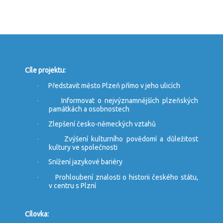
Cíle projektu:
Představit město Plzeň přímo v jeho ulicích
·
Informovat o nejvýznamnějších plzeňských
·
památkách a osobnostech
Zlepšení česko-německých vztahů
·
Zvýšení kulturního povědomí a důležitost
·
kultury ve společnosti
Snížení jazykové bariéry
·
Prohloubení znalosti o historii českého státu,
·
v centru s Plzní
Cílovka: